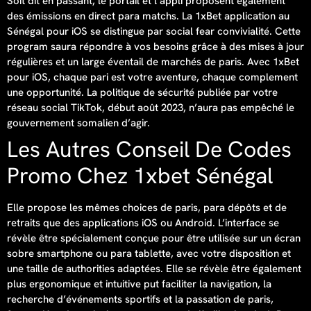
Soit dit en passant, le portail et l’appli proposent également
des émissions en direct para matchs. La 1xBet application au
Sénégal pour iOS se distingue par social fear convivialité. Cette
program saura répondre à vos besoins grâce à des mises à jour
régulières et un large éventail de marchés de paris. Avec 1xBet
pour iOS, chaque pari est votre aventure, chaque complement
une opportunité. La politique de sécurité publiée par votre
réseau social TikTok, début août 2023, n’aura pas empêché le
gouvernement somalien d’agir.
Les Autres Conseil De Codes
Promo Chez 1xbet Sénégal
Elle propose les mêmes choices de paris, para dépôts et de
retraits que des applications iOS ou Android. L’interface se
révèle être spécialement conçue pour être utilisée sur un écran
sobre smartphone ou para tablette, avec votre disposition et
une taille de authorities adaptées. Elle se révèle être également
plus ergonomique et intuitive put faciliter la navigation, la
recherche d’événements sportifs et la passation de paris,