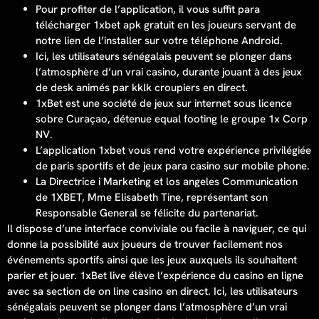
Pour profiter de l’application, il vous suffit para
télécharger 1xbet apk gratuit en les joueurs servant de
notre lien de l’installer sur votre téléphone Android.
Ici, les utilisateurs sénégalais peuvent se plonger dans
l’atmosphère d’un vrai casino, durante jouant à des jeux
de desk animés par kklk croupiers en direct.
1xBet est une société de jeux sur internet sous licence
sobre Curaçao, détenue equal footing le groupe 1x Corp
NV.
L’application 1xbet vous rend votre expérience privilégiée
de paris sportifs et de jeux para casino sur mobile phone.
La Directrice i Marketing et los angeles Communication
de 1XBET, Mme Elisabeth Tine, représentant son
Responsable General se félicite du partenariat.
Il dispose d’une interface conviviale ou facile à naviguer, ce qui
donne la possibilité aux joueurs de trouver facilement nos
événements sportifs ainsi que les jeux auxquels ils souhaitent
parier et jouer. 1xBet live élève l’expérience du casino en ligne
avec sa section de on line casino en direct. Ici, les utilisateurs
sénégalais peuvent se plonger dans l’atmosphère d’un vrai