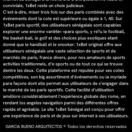
conviviale, 1xBet reste un choix judicieux.
C’est-à-dire, miser trois fois sur des paris combinés avec des
événements dont la cote est supérieure ou égale à 1, 40. Sur
1xBet paris sportif, des utilisateurs sénégalais sont capables
explorer une enorme variété» «para sports, y re?u le football,
the basket-ball, le golf et des choices plus exotiques etant
donné que le handball et le snooker. 1xBet original offre aux
utilisateurs sénégalais une vaste sélection de sports et de
marchés de paris, france divers, pour nos amateurs de sports
activities traditionnels, d’e-sports ou de tout ce qui se trouve
dentre les deux. Cette plateforme est réputée pour ses cotes
compétitives, son big assortiment d’événements ou la myriade
para façons dont elle permet aux utilisateurs de s’engager dans
le marché de les paris sportifs. Cette facilité d’utilisation
améliore considérablement l’expérience globale des rome, en
rendant los angeles navigation parmi des différentes offres
rapide et agréable. Le site 1xBet Sénégal est conçu pour offrir
une expérience de paris et de jeux sur internet à ses utilisateurs.
GARCIA BUENO ARQUITECTOS ® Todos los derechos reservados