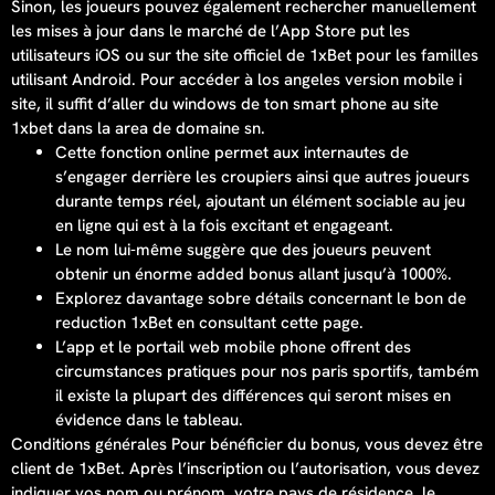
Sinon, les joueurs pouvez également rechercher manuellement
les mises à jour dans le marché de l’App Store put les
utilisateurs iOS ou sur the site officiel de 1xBet pour les familles
utilisant Android. Pour accéder à los angeles version mobile i
site, il suffit d’aller du windows de ton smart phone au site
1xbet dans la area de domaine sn.
Cette fonction online permet aux internautes de
s’engager derrière les croupiers ainsi que autres joueurs
durante temps réel, ajoutant un élément sociable au jeu
en ligne qui est à la fois excitant et engageant.
Le nom lui-même suggère que des joueurs peuvent
obtenir un énorme added bonus allant jusqu’à 1000%.
Explorez davantage sobre détails concernant le bon de
reduction 1xBet en consultant cette page.
L’app et le portail web mobile phone offrent des
circumstances pratiques pour nos paris sportifs, também
il existe la plupart des différences qui seront mises en
évidence dans le tableau.
Conditions générales Pour bénéficier du bonus, vous devez être
client de 1xBet. Après l’inscription ou l’autorisation, vous devez
indiquer vos nom ou prénom, votre pays de résidence, le