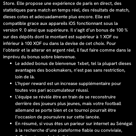
Store. Elle propose une expérience de paris en direct, des
statistiques para match en temps réel, des résultats de match,
dieses cotes et adecuadamente plus encore. Elle est
compatible grace aux appareils iOS fonctionnant sous la
version 9. 0 ainsi que supérieure. Il s’agit d’un bonus de 100 %
sur des dépôts dont le montant est supérieur à 1 XOF ou
inférieur à 100 XOF ou dans la devise de cet choix. Pour
l’obtenir et le alterar en argent réel, il faut faire comme dans le
imprévu du bonus sobre bienvenue.
Le added bonus de bienvenue 1xbet, tel la plupart dieses
avantages des bookmakers, n’est pas sans restriction,
loin de là.
L’hyper reward est un increase supplémentaire pour
toutes vos pari accumulateur réussi.
L’équipe se révèle être en train de se reconstruire
derrière des joueurs plus jeunes, mais votre football
allemand se porte bien et ce tournoi pourrait être
l’occasion de poursuivre sur cette lancée.
En résumé, si vous êtes un parieur sur internet au Sénégal
à la recherche d’une plateforme fiable ou conviviale,