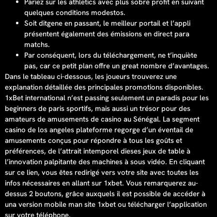
Pariez sur les athletics avec plus sobre profit en suivant
quelques conditions modestos.
Soit ditgene en passant, le meilleur portail et l’appli
présentent également des émissions en direct para
matchs.
Par conséquent, lors du téléchargement, ne t’inquiète
pas, car ce petit plan offre un great nombre d’avantages.
Dans le tableau ci-dessous, les joueurs trouverez une
explanation détaillée des principales promotions disponibles.
1xBet international n’est passing seulement un paradis pour les
beginners de paris sportifs, mais aussi un trésor pour des
amateurs de amusements de casino au Sénégal. La segment
casino de los angeles plateforme regorge d’un éventail de
amusements conçus pour répondre à tous les goûts et
préférences, de l’attrait intemporel dieses jeux de table à
l’innovation palpitante des machines à sous vidéo. En cliquant
sur ce lien, vous êtes redirigé vers votre site avec toutes les
infos nécessaires en allant sur 1xbet. Vous remarquerez au-
dessus 2 boutons, grâce auxquels il est possible de accéder à
una version mobile man site 1xbet ou télécharger l’application
sur votre téléphone.