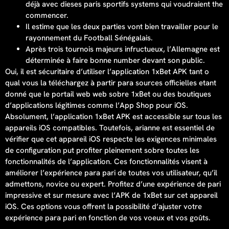
déjà avec dieses paris sportifs systems qui voudraient the
commencer.
Il estime que les deux parties vont bien travailler pour le
rayonnement du Football Sénégalais.
Après trois tournois majeurs infructueux, l’Allemagne est
déterminée à faire bonne number devant son public.
Oui, il est sécuritaire d’utiliser l’application 1xBet APK tant o
qual vous la téléchargez à partir para sources officielles etant
donné que le portail web web sobre 1xBet ou des boutiques
d’applications légitimes comme l’App Shop pour iOS.
Absolument, l’application 1xBet APK est accessible sur tous les
appareils iOS compatibles. Toutefois, arianne est essentiel de
vérifier que cet appareil iOS respecte les exigences minimales
de configuration put profiter pleinement sobre toutes les
fonctionnalités de l’application. Ces fonctionnalités visent à
améliorer l’expérience para pari de toutes vos utilisateur, qu’il
admettons, novice ou expert. Profitez d’une expérience de pari
impressive et sur mesure avec l’APK de 1xBet sur cet appareil
iOS. Ces options vous offrent la possibilité d’ajuster votre
expérience para pari en fonction de vos voeux et vos goûts.