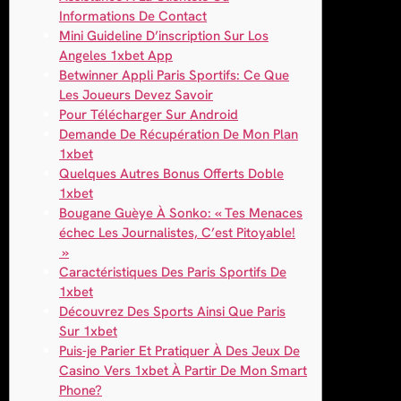
Informations De Contact
Mini Guideline D’inscription Sur Los
Angeles 1xbet App
Betwinner Appli Paris Sportifs: Ce Que
Les Joueurs Devez Savoir
Pour Télécharger Sur Android
Demande De Récupération De Mon Plan
1xbet
Quelques Autres Bonus Offerts Doble
1xbet
Bougane Guèye À Sonko: « Tes Menaces
échec Les Journalistes, C’est Pitoyable!
»
Caractéristiques Des Paris Sportifs De
1xbet
Découvrez Des Sports Ainsi Que Paris
Sur 1xbet
Puis-je Parier Et Pratiquer À Des Jeux De
Casino Vers 1xbet À Partir De Mon Smart
Phone?