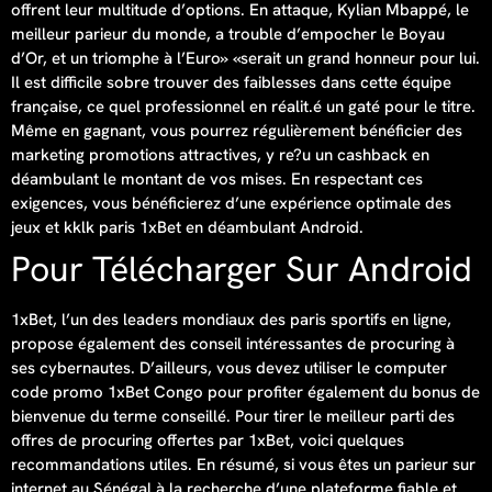
offrent leur multitude d’options. En attaque, Kylian Mbappé, le
meilleur parieur du monde, a trouble d’empocher le Boyau
d’Or, et un triomphe à l’Euro» «serait un grand honneur pour lui.
Il est difficile sobre trouver des faiblesses dans cette équipe
française, ce quel professionnel en réalit.é un gaté pour le titre.
Même en gagnant, vous pourrez régulièrement bénéficier des
marketing promotions attractives, y re?u un cashback en
déambulant le montant de vos mises. En respectant ces
exigences, vous bénéficierez d’une expérience optimale des
jeux et kklk paris 1xBet en déambulant Android.
Pour Télécharger Sur Android
1xBet, l’un des leaders mondiaux des paris sportifs en ligne,
propose également des conseil intéressantes de procuring à
ses cybernautes. D’ailleurs, vous devez utiliser le computer
code promo 1xBet Congo pour profiter également du bonus de
bienvenue du terme conseillé. Pour tirer le meilleur parti des
offres de procuring offertes par 1xBet, voici quelques
recommandations utiles. En résumé, si vous êtes un parieur sur
internet au Sénégal à la recherche d’une plateforme fiable et