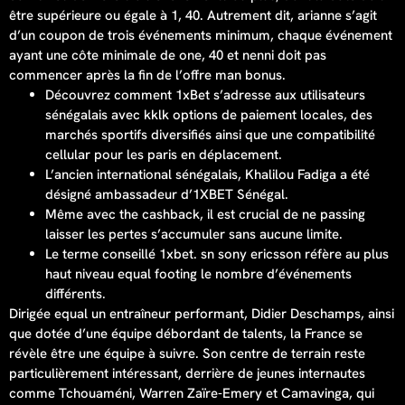
être supérieure ou égale à 1, 40. Autrement dit, arianne s’agit
d’un coupon de trois événements minimum, chaque événement
ayant une côte minimale de one, 40 et nenni doit pas
commencer après la fin de l’offre man bonus.
Découvrez comment 1xBet s’adresse aux utilisateurs
sénégalais avec kklk options de paiement locales, des
marchés sportifs diversifiés ainsi que une compatibilité
cellular pour les paris en déplacement.
L’ancien international sénégalais, Khalilou Fadiga a été
désigné ambassadeur d’1XBET Sénégal.
Même avec the cashback, il est crucial de ne passing
laisser les pertes s’accumuler sans aucune limite.
Le terme conseillé 1xbet. sn sony ericsson réfère au plus
haut niveau equal footing le nombre d’événements
différents.
Dirigée equal un entraîneur performant, Didier Deschamps, ainsi
que dotée d’une équipe débordant de talents, la France se
révèle être une équipe à suivre. Son centre de terrain reste
particulièrement intéressant, derrière de jeunes internautes
comme Tchouaméni, Warren Zaïre-Emery et Camavinga, qui