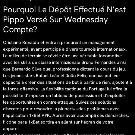
Pourquoi Le Dépôt Effectué N’est
Pippo Versé Sur Wednesday
Compte?
Cristiano Ronaldo et Entrain procurent un management
expérimenté, ayant participé à divers tournois internationaux.
Le milieu de terrain se révèle être une véritable locomotive
avec les skills de classe internazionale Bruno Fernandes ainsi
que Bernardo Silva quel professionne dictent le cours du jeu.
Les jeunes stars Rafael Leão et João Félix, connus put leur
capacité à créer des situations de but à partir de rien, ajoutent à
la force offensive. La flexibilité tactique du Portugal lui offre la
possibilité d’imposer un tableau de possession et d’exploiter
les opportunités en contre-attaque. Suivez ces solutions
discretos pour résoudre la plupart» «des problèmes avec
l’application 1xBet APK. Après avoir accompli ces démarches,
l’icône para 1xBet sortira en allant sur l’écran de votre
appareil.