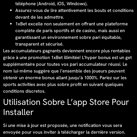
téléphone (Android, iOS, Windows).
Assurez-vous de lire attentivement les bouts et conditions
devant de les admettre.
1xBet excelle non seulement en offrant une plateforme
complète de paris sportifs et de casino, mais aussi en
garantissant un environnement sobre pari équitable,
transparent et sécurisé.
Les accumulateurs gagnants deviennent encore plus rentables
grâce à une promotion 1xBet illimitée! L’hyper bonus est un get
supplémentaire pour toutes vos pari accumulateur réussi. Le
nom lui-même suggère que l’ensemble des joueurs peuvent
obtenir un énorme bonus allant jusqu’à 1000%. Pariez sur les
sports activities avec plus sobre profit en suivant quelques
conditions discretos.
Utilisation Sobre L’app Store Pour
Installer
Si une mise à jour est proposée, une notification vous sera
envoyée pour vous inviter à télécharger la dernière version.