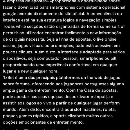
A empresa de apostas» «proporciona a oportunidade sobre
fazer o down load para smartphones com sistema operacional
google android diretamente do site oficial. A conveniência da
interface está na sua estrutura lógica e navegação simples.
Todas while secções estão organizadas de forma some sort of
permitir ao utilizador encontrar facilmente a new informação
de os quais necessita. Seja a linha de apostas, o live online
casino, jogos virtuais ou promoções, tudo está acessível em
poucos cliques. Além disto, a interface é adaptada para vários
dispositivos, seja computador pessoal, smartphone ou pill,
proporcionando uma experiência confortável em qualquer
lugar e a new qualquer hora.
1xBet é uma das principais plataformas on the web de jogos
sobre fortuna, oferecendo aos jogadores portugueses alguma
ampla gama de entretenimento. Com the Casa de apostas,
pode apostar nas suas equipas desportivas» «simpatija e
assistir aos jogos ao vivo a partir de qualquer lugar perform
mundo. Além disto, encontrará aqui slot machines, roleta,
póquer, games rápidos, e-sports elizabeth muitas outras
opções emocionantes de entretenimento.