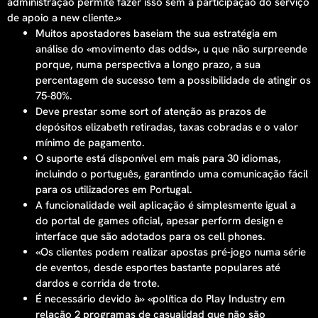
administração permite fazer isso sem a participação do serviço
de apoio a new cliente.»
Muitos apostadores baseiam the sua estratégia em
análise do «movimento das odds», u que não surpreende
porque, numa perspectiva a longo prazo, a sua
percentagem de sucesso tem a possibilidade de atingir os
75-80%.
Deve prestar some sort of atenção as prazos de
depósitos elizabeth retiradas, taxas cobradas e o valor
mínimo de pagamento.
O suporte está disponível em mais para 30 idiomas,
incluindo o português, garantindo uma comunicação fácil
para os utilizadores em Portugal.
A funcionalidade weil aplicação é simplesmente igual a
do portal de games oficial, apesar perform design e
interface que são adotados para os cell phones.
«Os clientes podem realizar apostas pré-jogo numa série
de eventos, desde esportes bastante populares até
dardos e corrida de trote.
É necessário devido à» «política do Play Industry em
relação 2 programas de casualidad que não são