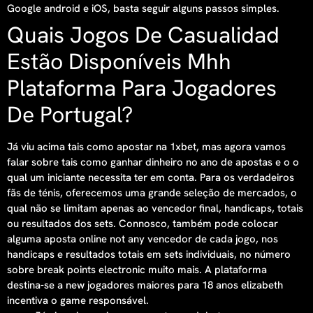
Google android e iOS, basta seguir alguns passos simples.
Quais Jogos De Casualidad
Estão Disponíveis Mhh
Plataforma Para Jogadores
De Portugal?
Já viu acima tais como apostar na 1xbet, mas agora vamos
falar sobre tais como ganhar dinheiro no ano de apostas e o o
qual um iniciante necessita ter em conta. Para os verdadeiros
fãs de ténis, oferecemos uma grande seleção de mercados, o
qual não se limitam apenas ao vencedor final, handicaps, totais
ou resultados dos sets. Connosco, também pode colocar
alguma aposta online not any vencedor de cada jogo, nos
handicaps e resultados totais em sets individuais, no número
sobre break points electronic muito mais. A plataforma
destina-se a new jogadores maiores para 18 anos elizabeth
incentiva o game responsável.