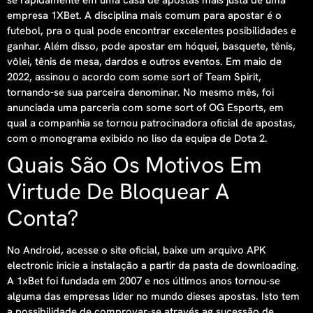
se rapidamente em uma casa de apostas mais justa de uma
empresa 1XBet. A disciplina mais comum para apostar é o
futebol, pra o qual pode encontrar excelentes posibilidades e
ganhar. Além disso, pode apostar em hóquei, basquete, tênis,
vôlei, tênis de mesa, dardos e outros eventos. Em maio de
2022, assinou o acordo com some sort of Team Spirit,
tornando-se sua parceira denominar. No mesmo mês, foi
anunciada uma parceria com some sort of OG Esports, em
qual a companhia se tornou patrocinadora oficial de apostas,
com o monograma exibido no liso da equipa de Dota 2.
Quais São Os Motivos Em
Virtude De Bloquear A
Conta?
No Android, acesse o site oficial, baixe um arquivo APK
electronic inicie a instalação a partir da pasta de downloading.
A 1xBet foi fundada em 2007 e nos últimos anos tornou-se
alguma das empresas líder no mundo dieses apostas. Isto tem
a possibilidade de comprovar-se através ag sucessão de