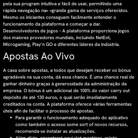
pela sua program intuitiva e fácil de usar, permitindo uma
rápida navegação na» «grande gama de serviços oferecidos.
Mesmo os iniciantes conseguem facilmente entender o
funcionamento da plataforma e começar a dar.
Desenvolvedores de jogos – A plataforma proporciona jogos
dos maiores provedores mundiais, incluindo NetEnt,
Microgaming, Play’n GO e diferentes líderes da indústria.
Apostas Ao Vivo
A casa sobre apostas, a todos que desejam receber os bónus
agradáveis na sua conta, dá essa chance. É uma chance real de
ganhar dinheiro graças à generosidade da administração da
empresa. O bónus é um adicional de 100% do valor carry out
depósito de até 130 euros, o qual serão imediatamente
creditados na conta. A plataforma oferece várias ferramentas
úteis afin de facilitar o processo de apostas.
Para garantir o funcionamento adequado do aplicativo
como também o acesso some sort of novos recursos,
recomenda-se instalar as atualizações.