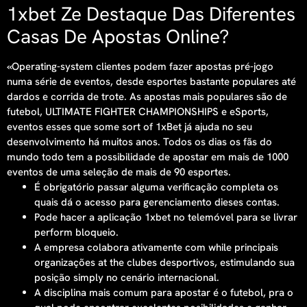
1xbet Ze Destaque Das Diferentes
Casas De Apostas Online?
«Operating-system clientes podem fazer apostas pré-jogo
numa série de eventos, desde esportes bastante populares até
dardos e corrida de trote. As apostas mais populares são de
futebol, ULTIMATE FIGHTER CHAMPIONSHIPS e eSports,
eventos esses que some sort of 1xBet já ajuda no seu
desenvolvimento há muitos anos. Todos os dias os fãs do
mundo todo tem a possibilidade de apostar em mais de 1000
eventos de uma seleção de mais de 90 esportes.
É obrigatório passar alguma verificação completa os
quais dá o acesso para gerenciamento dieses contas.
Pode hacer a aplicação 1xbet no telemóvel para se livrar
perform bloqueio.
A empresa colabora ativamente com while principais
organizações at the clubes desportivos, estimulando sua
posição simply no cenário internacional.
A disciplina mais comum para apostar é o futebol, pra o