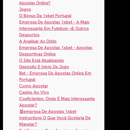
Apostas Online?
Jogos
O Bónus Da 1xbet Portugal
Empresa De Apostas 1xbet – A Mais
Interessante Em Futebol» «E Outros
Desportos
A Analisar As Odds
Empresa De Apostas 1xbet – Apostas
Desportivas Online
O Site Está Atualizando
Depósito E Início De Jogo
Bet – Empresa De Apostas Online Em
Portugal
Como Apostar
Casino Ao Vivo
Coeficientes: Onde É Mais Interessante
Apostar?
🥇empresa De Apostas 1xbet
Instructions O Que Você Gostaria De
Manejar?