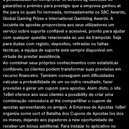
galardões e prémios para prestígio que a empresa ganhou at
the para os quais foi nomeada, nomeadamente os SBC Awards,
Global Gaming Prizes e International Gambling Awards. A
locuinta de apostas proporciona aos seus utilizadores um
serviço sobre suporte confiável e acessível, pronto para ajudar
com qualquer questão relacionada ao uso da trampolín. Seja
para dudas com registo, depósitos, retiradas ou falhas
técnicas, a equipa de suporte está sempre disponível em
virtude de prestar assistência.
Ao combinar seus próprios conhecimentos com estatísticas
confiáveis, os clientes podem transformar suas previsões em
recurso financeiro. Também conseguem sem dificuldades
calcular a probabilidade de um ou outro resultado, fazer
previsões e gerar um cupom para apostas. Além disto, o site
1xBet oferece aos seus clientes a possibility de criar uma
combinação vencedora at the compartilhar o cupom de
apostas apresentando os amigos. A Empresa de Apostas 1xBet
organiza some sort of Batalha dos Cupons de Apostas los dos
os meses, dejando aos jogadores a new oportunidade de
receber um bônus additional. Para instalar to aplicativo no