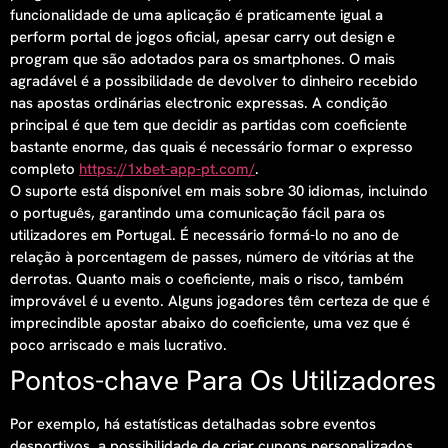
funcionalidade de uma aplicação é praticamente igual a
perform portal de jogos oficial, apesar carry out design e
program que são adotados para os smartphones. O mais
agradável é a possibilidade de devolver to dinheiro recebido
nas apostas ordinárias electronic expressas. A condição
principal é que tem que decidir as partidas com coeficiente
bastante enorme, das quais é necessário formar o expresso
completo
https://1xbet-app-pt.com/
.
O suporte está disponível em mais sobre 30 idiomas, incluindo
o português, garantindo uma comunicação fácil para os
utilizadores em Portugal. É necessário formá-lo no ano de
relação à porcentagem de passes, número de vitórias at the
derrotas. Quanto mais o coeficiente, mais o risco, também
improvável é u evento. Alguns jogadores têm certeza de que é
imprecindible apostar abaixo do coeficiente, uma vez que é
poco arriscado e mais lucrativo.
Pontos-chave Para Os Utilizadores
Por exemplo, há estatísticas detalhadas sobre eventos
desportivos, a possibilidade de criar cupons personalizados,