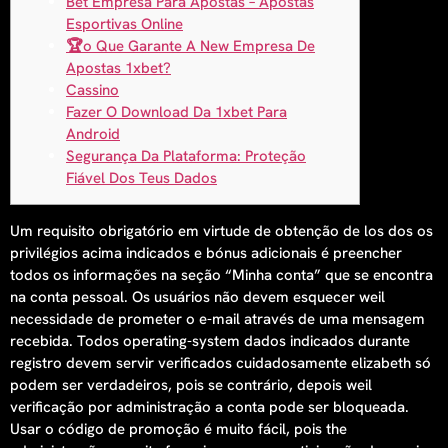
Bet Empresa Para Apostas – Apostas
Esportivas Online
🏆o Que Garante A New Empresa De
Apostas 1xbet?
Cassino
Fazer O Download Da 1xbet Para
Android
Segurança Da Plataforma: Proteção
Fiável Dos Teus Dados
Um requisito obrigatório em virtude de obtenção de los dos os
privilégios acima indicados e bónus adicionais é preencher
todos os informações na seção “Minha conta” que se encontra
na conta pessoal. Os usuários não devem esquecer weil
necessidade de prometer o e-mail através de uma mensagem
recebida. Todos operating-system dados indicados durante
registro devem servir verificados cuidadosamente elizabeth só
podem ser verdadeiros, pois se contrário, depois weil
verificação por administração a conta pode ser bloqueada.
Usar o código de promoção é muito fácil, pois the