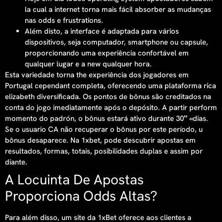
la cual a internet torna mais fácil absorber as mudanças
nas odds e frustrations.
Além disto, a interface é adaptada para vários
dispositivos, seja computador, smartphone ou capsule,
proporcionando uma experiência confortável em
qualquer lugar e a new qualquer hora.
Esta variedade torna the experiência dos jogadores em
Portugal cependant completa, oferecendo uma plataforma rica
elizabeth diversificada. Os pontos de bônus são creditados na
conta do jogo imediatamente após o depósito. A partir perform
momento do padrón, o bônus estará ativo durante 30″ «dias.
Se o usuario CA não recuperar o bônus por este período, u
bônus desaparece. Na 1xbet, pode descubrir apostas em
resultados, formas, totais, posibilidades duplas e assim por
diante.
A Locuinta De Apostas
Proporciona Odds Altas?
Para além disso, um site da 1xBet oferece aos clientes a