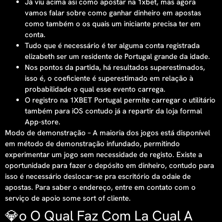
Já viu acima asi como apostar na 1xbet, mas agora
vamos falar sobre como ganhar dinheiro em apostas
como também o os quais um iniciante precisa ter em
conta.
Tudo que é necessário é ter alguma conta registrada
elizabeth ser um residente de Portugal grande da idade.
Nos pontos da partida, há resultados superestimados,
isso é, o coeficiente é superestimado em relação à
probabilidade o qual esse evento carrega.
O registro na 1XBET Portugal permite carregar o utilitário
também para iOS contudo já a repartir da loja formal
App-store.
Modo de demonstração – A maioria dos jogos está disponível
em método de demonstração infundado, permitindo
experimentar um jogo sem necessidade de registo. Existe a
oportunidade para fazer o depósito em dinheiro, contudo para
isso é necessário deslocar-se pra escritório da odaie de
apostas. Para saber o endereço, entre em contato com o
serviço de apoio some sort of cliente.
💎o O Qual Faz Com La Cual A