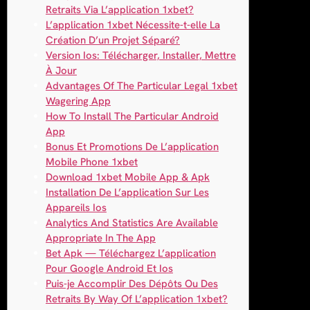
Retraits Via L’application 1xbet?
L’application 1xbet Nécessite-t-elle La
Création D’un Projet Séparé?
Version Ios: Télécharger, Installer, Mettre
À Jour
Advantages Of The Particular Legal 1xbet
Wagering App
How To Install The Particular Android
App
Bonus Et Promotions De L’application
Mobile Phone 1xbet
Download 1xbet Mobile App & Apk
Installation De L’application Sur Les
Appareils Ios
Analytics And Statistics Are Available
Appropriate In The App
Bet Apk — Téléchargez L’application
Pour Google Android Et Ios
Puis-je Accomplir Des Dépôts Ou Des
Retraits By Way Of L’application 1xbet?