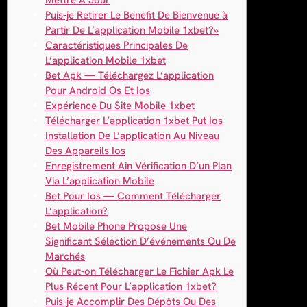
Mettre À Jour
Puis-je Retirer Le Benefit De Bienvenue à
Partir De L’application Mobile 1xbet?»
Caractéristiques Principales De
L’application Mobile 1xbet
Bet Apk — Téléchargez L’application
Pour Android Os Et Ios
Expérience Du Site Mobile 1xbet
Télécharger L’application 1xbet Put Ios
Installation De L’application Au Niveau
Des Appareils Ios
Enregistrement Ain Vérification D’un Plan
Via L’application Mobile
Bet Pour Ios — Comment Télécharger
L’application?
Bet Mobile Phone Propose Une
Significant Sélection D’événements Ou De
Marchés
Où Peut-on Télécharger Le Fichier Apk Le
Plus Récent Pour L’application 1xbet?
Puis-je Accomplir Des Dépôts Ou Des