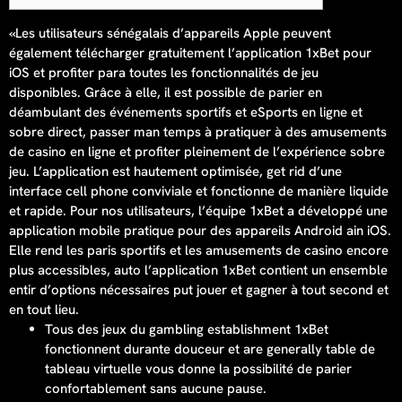
«Les utilisateurs sénégalais d’appareils Apple peuvent
également télécharger gratuitement l’application 1xBet pour
iOS et profiter para toutes les fonctionnalités de jeu
disponibles. Grâce à elle, il est possible de parier en
déambulant des événements sportifs et eSports en ligne et
sobre direct, passer man temps à pratiquer à des amusements
de casino en ligne et profiter pleinement de l’expérience sobre
jeu. L’application est hautement optimisée, get rid d’une
interface cell phone conviviale et fonctionne de manière liquide
et rapide. Pour nos utilisateurs, l’équipe 1xBet a développé une
application mobile pratique pour des appareils Android ain iOS.
Elle rend les paris sportifs et les amusements de casino encore
plus accessibles, auto l’application 1xBet contient un ensemble
entir d’options nécessaires put jouer et gagner à tout second et
en tout lieu.
Tous des jeux du gambling establishment 1xBet
fonctionnent durante douceur et are generally table de
tableau virtuelle vous donne la possibilité de parier
confortablement sans aucune pause.