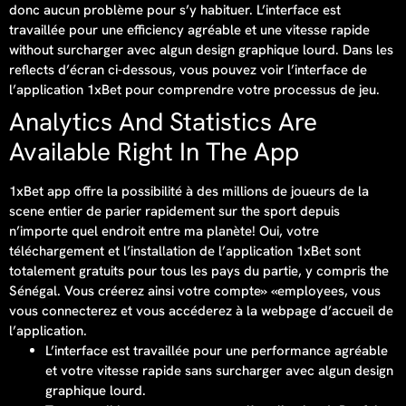
donc aucun problème pour s’y habituer. L’interface est
travaillée pour une efficiency agréable et une vitesse rapide
without surcharger avec algun design graphique lourd. Dans les
reflects d’écran ci-dessous, vous pouvez voir l’interface de
l’application 1xBet pour comprendre votre processus de jeu.
Analytics And Statistics Are
Available Right In The App
1xBet app offre la possibilité à des millions de joueurs de la
scene entier de parier rapidement sur the sport depuis
n’importe quel endroit entre ma planète! Oui, votre
téléchargement et l’installation de l’application 1xBet sont
totalement gratuits pour tous les pays du partie, y compris the
Sénégal. Vous créerez ainsi votre compte» «employees, vous
vous connecterez et vous accéderez à la webpage d’accueil de
l’application.
L’interface est travaillée pour une performance agréable
et votre vitesse rapide sans surcharger avec algun design
graphique lourd.