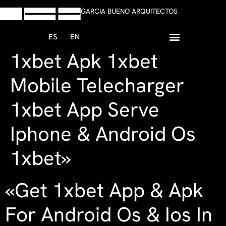
GARCIA BUENO ARQUITECTOS
ES
EN
1xbet Apk 1xbet
+34 958 13 59 47
Escribir Whatsapp
Mobile Telecharger
1xbet App Serve
Iphone & Android Os
1xbet»
«Get 1xbet App & Apk
For Android Os & Ios In