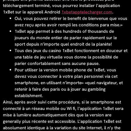
téléchargement terminé, vous pourrez installer l’application
1xBet sur le appareil Android
1xbetapptelecharger.com
.
Oui, vous pouvez retirer le benefit de bienvenue que vous
avez reçu après avoir rempli les conditions para mise.»
1xBet app permet à des hundreds of thousands de
joueurs du monde entier de parier rapidement sur le
sport depuis n’importe quel endroit de la planète!
Tous des jeux du casino 1xBet fonctionnent en douceur et
una table de jeu virtuelle vous donne la possibilité de
parier confortablement sans aucune pause.
Pour utiliser la version mobile phone de 1xBet, vous
devez vous connecter à votre plan personnel via cet
smartphone, en utilisant n’importe» «quel navigateur, et
retenir à faire des paris ou à jouer au gambling
establishment.
Ainsi, après avoir suivi cette procédure, si le smartphone est
connecté à un réseau mobile ou Wi fi, l’application 1xBet sera
mise à lumière automatiquement dès que la version are
generally plus récente est accessible. L’application 1xBet est
absolument identique à la variation du site Internet, il n’y the