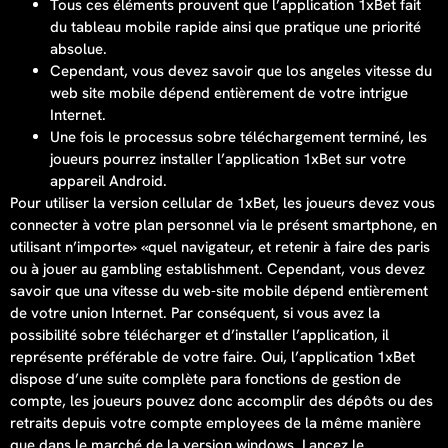
Tous ces éléments prouvent que l’application 1xBet fait
du tableau mobile rapide ainsi que pratique une priorité
absolue.
Cependant, vous devez savoir que los angeles vitesse du
web site mobile dépend entièrement de votre intrigue
Internet.
Une fois le processus sobre téléchargement terminé, les
joueurs pourrez installer l’application 1xBet sur votre
appareil Android.
Pour utiliser la version cellular de 1xBet, les joueurs devez vous
connecter à votre plan personnel via le présent smartphone, en
utilisant n’importe» «quel navigateur, et retenir à faire des paris
ou à jouer au gambling establishment. Cependant, vous devez
savoir que una vitesse du web-site mobile dépend entièrement
de votre union Internet. Par conséquent, si vous avez la
possibilité sobre télécharger et d’installer l’application, il
représente préférable de votre faire. Oui, l’application 1xBet
dispose d’une suite complète para fonctions de gestion de
compte, les joueurs pouvez donc accomplir des dépôts ou des
retraits depuis votre compte employees de la même manière
que dans le marché de la version windows. Lancez le