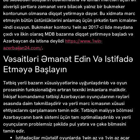
əlverişli şərtlərə zəmanət verə biləcək yalnız bir bukmeker
kontorunun olmasına diqqət yetirməyə dəyər. Bu xidmətə mərc
etməyin bütün üstünlüklərini anlamaq üçün şirkətin tam icmalını»
«indi oxuyun. Bukmeker kontoru 1win az 2017-ci ildə meydana
çıxdı və ilkin olaraq MDB bazarına diqqət yetirməyə başladı və
Azərbaycan da istisna deyildi
https://www.1win-
azerbaijan24.com/
.
Vəsaitləri Əmanət Edin Və Istifadə
Etməyə Başlayın
Tətbiq yerli bazarın xüsusiyyətlərinə uyğunlaşdırılıb və oyun
prosesinin funksionallığını artıran texniki imkanlara malikdir.
İnkişaf komandamız tətbiqi Azərbaycan oyunçularının rəyləri
əsasında daim təkmilləşdirir və yerli mərc icmasının xüsusi
ehtiyaclarını qarşılamasını təmin edir. Tətbiqin maliyyə bölməsi
Azərbaycanın bank sistemi üçün tam optimallaşdırılıb və yerli
oyunçuların problemsiz şəkildə pul yatıra və çəkə bilməsini
təmin edir.
İstifadəçilər müxtəlif oyunlarda 1win az və 1vin az açar