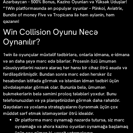
Azərbaycan – 500% Bonus, Kazino Oyunları və Yüksək Uduşlar!
“1Win platformasında ən populyar oyunlar – Plinkoi, Aviatrix,
Bundle of money Five və Tropicana ilə həm əylənin, həm
qazanın!
Win Collision Oyunu Necə
Oynanılır?
1win ilə oyunçular müxtəlif tədbirlərə, onlarla idmana, e-idmana
və ən daha şeyə mərc edə bilərlər. Prosesin özü ümumən
xüsusiyyətlərini nəzərə alaraq hər hansı bir cihaz ötrü asudə və
fərdiləşdirilmişdir. Bundan sonra mərc edən hersker öz
hesabından istifadə görmək və istənilən idman tədbiri üçün
sövdələşmələr görmək olar. Bununla belə, ümumən
bukmekerlərin belə səmimi proloq tələbləri yoxdur. Bunu
telefonunuzdan və ya planşetinizdən görmək daha rahatdır.
Qaydaları və yoxlama strategiyalarını öyrənmək üçün çox
müddət sərf etmək istəməyənlər ötrü idealdır.
Ər platforma mərc oynamağı nəzərdə tutursa, siz mərc
oynamağa və ahora kazino oyunları oynamağa başlamaq