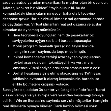
sadə və asılılıq yaradan mexanikası ilə məşhur olan bir oyundur.
Adətən, konkret bir büdcə” “təyin olunur ki, bu da
komandadakı idmançıların nə qədər baha ola biləcəyinə
decrease qoyur. Hər bir virtual idmanın xal qazanmaq barədə
öz qaydaları var. Virtual idmanları real pul qazancı və alışlar
olmadan da oynamaq mümkündür.
Həm təcrübəsiz oyunçular, həm də peşəkarlar öz
səviyyələrinə uyğun rəqibləri burada tapacaqlar.
Mobil proqram təminatlı quraşdırıcı faylın linki də
həmçinin rəsmi saytımızda təqdim edilmişdir.
İnkişaf komandamız tətbiqi Azərbaycan oyunçularının
rəyləri əsasında daim təkmilləşdirir və yerli mərc
icmasının xüsusi ehtiyaclarını qarşılamasını təmin edir.
Dərhal hesabınıza giriş etmiş olacaqsınız və 1Win əsas
səhifəsinə avtomatik olaraq keçəcəksiniz, burada isə
elliklə bölmələrə çıxışınız» «olacaq.
Buna görə də, adətən 36 sektor və üstəgəl bir “sıfır”dan ibarət
klassik versiya və ya avropa versiyasından başlamağı tövsiyə
edirik. 1Win on line casino saytında servisin müştəriləri həmçinin
real dillerlərlə oynaya bilərlər. Canlı-kazino bölməsi oyun