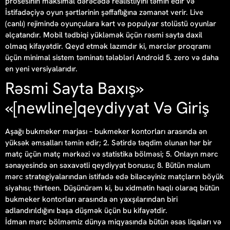
prosesinin maksimal dərəcədə realistliyini təmin edir və
İstifadəçiyə oyun şərtlərinin şəffaflığına zəmanət verir. Live
(canlı) rejimində oyunçulara kart və populyar stolüstü oyunlar
əlçatandır. Mobil tədbiqi yükləmək üçün rəsmi sayta daxil
olmaq kifayətdir. Qeyd etmək lazımdır ki, mərclər proqramı
üçün minimal sistem təminatı tələbləri Android 5. zero və daha
en yeni versiyalarıdır.
Rəsmi Sayta Baxış»
«[newline]qeydiyyat Və Giriş
Aşağı bukmeker marjası – bukmeker kontorları arasında ən
yüksək əmsalları təmin edir; 2. Sətirdə təqdim olunan hər bir
matç üçün matç mərkəzi və statistika bölməsi; 5. Onlayn mərc
sənayesində ən səxavətli qeydiyyat bonusu; 8. Bütün məlum
mərc strategiyalarından istifadə edə biləcəyiniz matçların böyük
siyahısı; thirteen. Düşünürəm ki, bu xidmətin haqlı olaraq bütün
bukmeker kontorları arasında ən yaxşılarından biri
adlandırıldığını başa düşmək üçün bu kifayətdir.
İdman mərc bölməmiz dünya miqyasında bütün əsas liqaları və