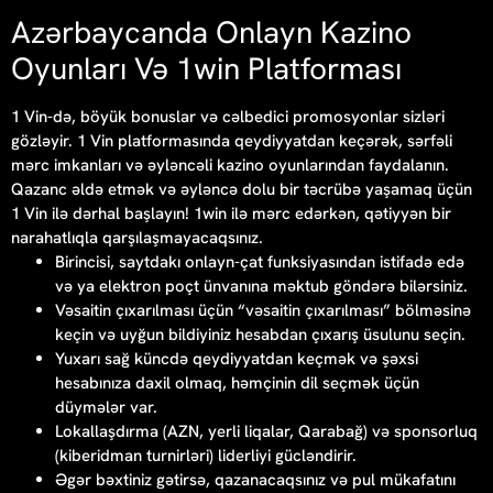
Azərbaycanda Onlayn Kazino
Oyunları Və 1win Platforması
1 Vin-də, böyük bonuslar və cəlbedici promosyonlar sizləri
gözləyir. 1 Vin platformasında qeydiyyatdan keçərək, sərfəli
mərc imkanları və əyləncəli kazino oyunlarından faydalanın.
Qazanc əldə etmək və əyləncə dolu bir təcrübə yaşamaq üçün
1 Vin ilə dərhal başlayın! 1win ilə mərc edərkən, qətiyyən bir
narahatlıqla qarşılaşmayacaqsınız.
Birincisi, saytdakı onlayn-çat funksiyasından istifadə edə
və ya elektron poçt ünvanına məktub göndərə bilərsiniz.
Vəsaitin çıxarılması üçün “vəsaitin çıxarılması” bölməsinə
keçin və uyğun bildiyiniz hesabdan çıxarış üsulunu seçin.
Yuxarı sağ küncdə qeydiyyatdan keçmək və şəxsi
hesabınıza daxil olmaq, həmçinin dil seçmək üçün
düymələr var.
Lokallaşdırma (AZN, yerli liqalar, Qarabağ) və sponsorluq
(kiberidman turnirləri) liderliyi gücləndirir.
Əgər bəxtiniz gətirsə, qazanacaqsınız və pul mükafatını