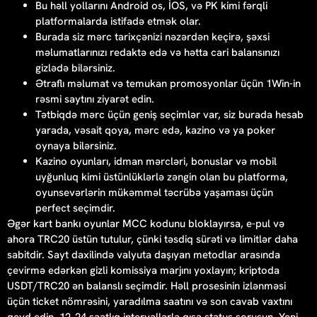
Bu həll yollarını Android os, İOS, və PK kimi fərqli
platformalarda istifadə etmək olar.
Burada siz mərc tarixçənizi nəzərdən keçirə, şəxsi
məlumatlarınızı redaktə edə və hətta cari balansınızı
gizlədə bilərsiniz.
Ətraflı məlumat və temukan promosyonlar üçün 1Win-in
rəsmi saytını ziyarət edin.
Tətbiqdə mərc üçün geniş seçimlər var, siz burada hesab
yarada, vəsait qoya, mərc edə, kazino və ya poker
oynaya bilərsiniz.
Kazino oyunları, idman mərcləri, bonuslar və mobil
uyğunluq kimi üstünlüklərlə zəngin olan bu platforma,
oyunsevərlərin mükəmməl təcrübə yaşaması üçün
perfect seçimdir.
Əgər kart bankı oyunlar MCC kodunu bloklayırsa, e-pul və
ahora TRC20 üstün tutulur, çünki təsdiq sürəti və limitlər daha
sabitdir. Sayt daxilində valyuta daşıyan metodlar arasında
çevirmə edərkən gizli komissiya marjını yoxlayın; kriptoda
USDT/TRC20 ən balanslı seçimdir. Həll prosesinin izlənməsi
üçün ticket nömrəsini, yaradılma saatını və son cavab vaxtını