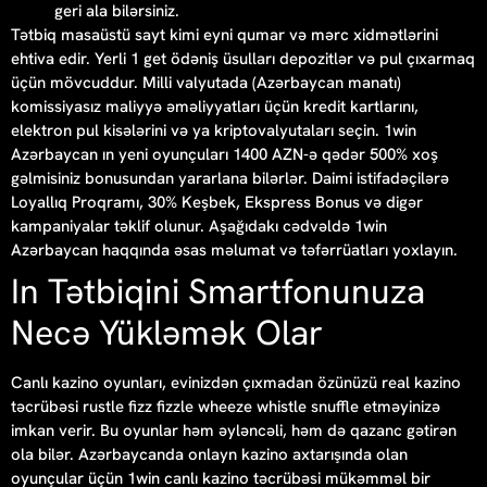
geri ala bilərsiniz.
Tətbiq masaüstü sayt kimi eyni qumar və mərc xidmətlərini
ehtiva edir. Yerli 1 get ödəniş üsulları depozitlər və pul çıxarmaq
üçün mövcuddur. Milli valyutada (Azərbaycan manatı)
komissiyasız maliyyə əməliyyatları üçün kredit kartlarını,
elektron pul kisələrini və ya kriptovalyutaları seçin. 1win
Azərbaycan ın yeni oyunçuları 1400 AZN-ə qədər 500% xoş
gəlmisiniz bonusundan yararlana bilərlər. Daimi istifadəçilərə
Loyallıq Proqramı, 30% Keşbek, Ekspress Bonus və digər
kampaniyalar təklif olunur. Aşağıdakı cədvəldə 1win
Azərbaycan haqqında əsas məlumat və təfərrüatları yoxlayın.
In Tətbiqini Smartfonunuza
Necə Yükləmək Olar
Canlı kazino oyunları, evinizdən çıxmadan özünüzü real kazino
təcrübəsi rustle fizz fizzle wheeze whistle snuffle etməyinizə
imkan verir. Bu oyunlar həm əyləncəli, həm də qazanc gətirən
ola bilər. Azərbaycanda onlayn kazino axtarışında olan
oyunçular üçün 1win canlı kazino təcrübəsi mükəmməl bir